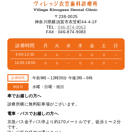
〒238-0025
神奈川県横須賀市衣笠町44-4-1F
TEL :
046-874-9063
FAX : 046-874-9083
診療時間
月
火
水
木
金
土
日
○
○
-
○
○
○
-
9:00-12:30
○
○
-
○
○
○
-
14:00-18:00
午前9時～12時30分 午後2時～6時
診療時間
水曜・日曜・祝日
休診日
車でお越しの方へ
診療所横に無料駐車場がございます。
電車・バスでお越しの方へ
京急バス金子バス停より約170メートルです。徒歩１〜２分
です。